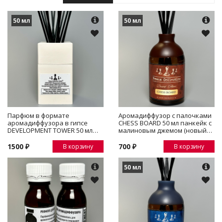
50 мл
50 мл
Парфюм в формате
Аромадиффузор с палочками
аромадиффузора в гипсе
CHESS BOARD 50 мл панкейк с
DEVELOPMENT TOWER 50 мл
малиновым джемом (новый
фруктовые сладкие ноты
аромат)
сливы и амбры
1500 ₽
700 ₽
В корзину
В корзину
50 мл