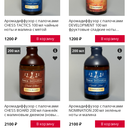
Аромадиффузор с палочками
Аромадиффузор с палочками
CHESS TACTICS 100 мл чайные
DEVELOPMENT 100 мл
ноты и малина с мятой
фруктовые сладкие ноты
сливы и амбры
1200 ₽
1200 ₽
В корзину
В корзину
200 мл
200 мл
Аромадиффузор с палочками
Аромадиффузор с палочками
CHESS BOARD 200 мл панкейк
NOMINATION 200 мл зелёные
с малиновым джемом (новый
ноты и малина
аромат)
2100 ₽
2100 ₽
В корзину
В корзину