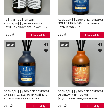
Рефилл парфюм для
Аромадиффузор с палочками
аромадиффузора в гипсе
NOMINATION 50 мл зелёные
Refill Development Tower 50 мл
ноты и малина
фруктовые сладкие ноты
сливы и амбры
1000 ₽
700 ₽
В корзину
В корзину
50 мл
50 мл
Аромадиффузор с палочками
Аромадиффузор с палочками
CHESS TACTICS 50 мл чайные
DEVELOPMENT 50 мл
ноты и малина с мятой
фруктовые сладкие ноты
сливы и амбры
700 ₽
700 ₽
В корзину
В корзину